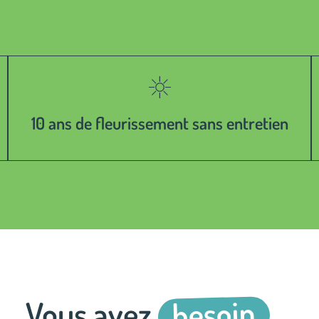
10 ans de fleurissement sans entretien
besoin
Vous avez
…