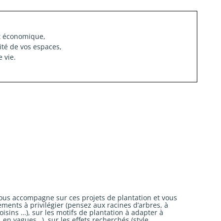
et économique,
ité de vos espaces,
e vie.
us accompagne sur ces projets de plantation et vous
ements à privilégier (pensez aux racines d’arbres, à
oisins …), sur les motifs de plantation à adapter à
 en vagues…), sur les effets recherchés (style