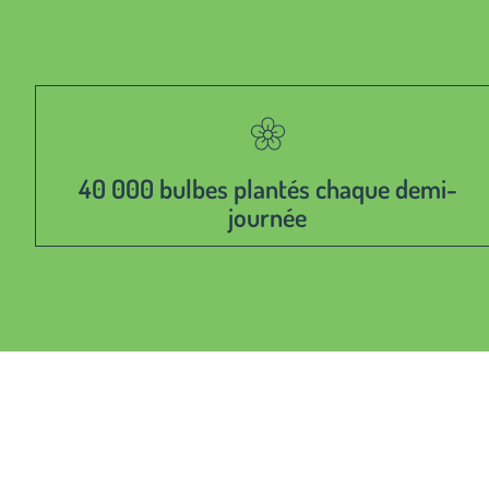
40 000 bulbes plantés chaque demi-
journée