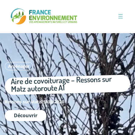
Aller
au
contenu
Aménager
Aire de covoiturage – Ressons sur
Matz autoroute A1
Ressons sur Matz
25/03/2026
Découvrir