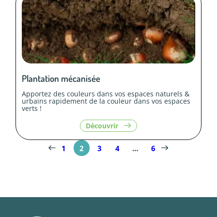
durable
»
Plantation mécanisée
Apportez des couleurs dans vos espaces naturels &
urbains rapidement de la couleur dans vos espaces
verts !
le
Découvrir
contenu
«
Plantation
1
2
3
4
…
6
mécanisée
»