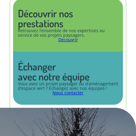
Découvrir nos
prestations
Retrouvez l’ensemble de nos expertises au
service de vos projets paysagers.
Découvrir
Échanger
avec notre équipe
Vous avez un projet paysager ou d’aménagement
d’espace vert ? Échangez avec nos équipes !
Nous contacter