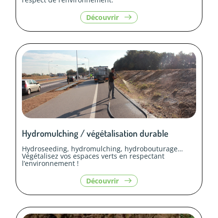
le
Découvrir
contenu
«
Aménagements
paysagers
»
Hydromulching / végétalisation durable
Hydroseeding, hydromulching, hydrobouturage…
Végétalisez vos espaces verts en respectant
l’environnement !
le
Découvrir
contenu
«
Hydromulching
/
végétalisation