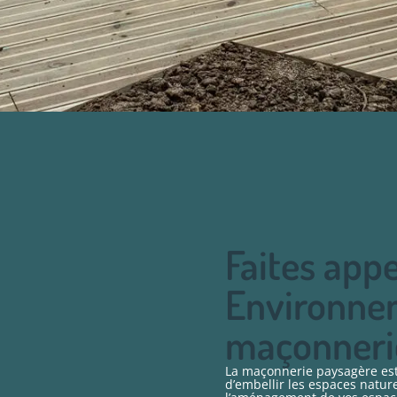
Faites appe
Environnem
maçonneri
La maçonnerie paysagère est 
d’embellir les espaces nature