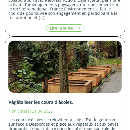
collaboration avec Reforest’ Action. Déjà acteur, par notre
activité d’aménagements paysagers, du reboisement sur
le territoire national, France Environnement a fait le
choix de poursuivre son engagement en participant à la
restauration et […]
le
Lire la suite
contenu
«
Mobilisons-
nous
pour
la
reforestation
!
»
Végétaliser les cours d’écoles.
Non classé
|
21.04.2026
Les cours d’écoles se réinvitent à Lille !! Exit le goudron
sur l’école Desbordes et place aux végétaux et aux pavés
drainants. L’eau s’infiltre dans le sol et joue son rôle de