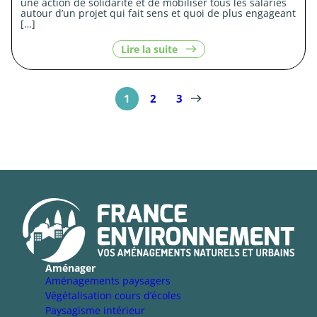
une action de solidarité et de mobiliser tous les salariés
autour d’un projet qui fait sens et quoi de plus engageant
[…]
le
Lire la suite
contenu
«
Le
mécénat
1
2
3
:
Un
engagement
volontaire
»
Aménager
Aménagements paysagers
Végétalisation cours d’écoles
Paysagisme intérieur